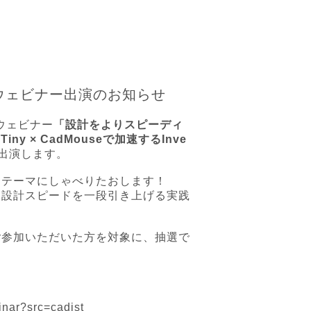
k コラボウェビナー出演のお知らせ
ラボウェビナー
「設計をよりスピーディ
y × CadMouseで加速するInve
出演します。
をテーマにしゃべりたおします！
は設計スピードを一段引き上げる実践
ご参加いただいた方を対象に、抽選で
inar?src=cadist